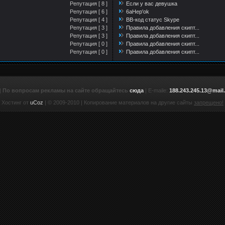
Репутация [ 8 ]
Если у вас девушка
Репутация [ 6 ]
6aHep'ok
Репутация [ 4 ]
BB-код статус Skype
Репутация [ 3 ]
Правила добавления скипт...
Репутация [ 3 ]
Правила добавления скипт...
Репутация [ 0 ]
Правила добавления скипт...
Репутация [ 0 ]
Правила добавления скипт...
|
По вопросам рекламы на сайте обращайтесь
сюда
| E-maile:
188.243.245.13@mail.
Хостинг от
uCoz
| © 2009-2010 | Копирование материалов на другие сайты
запрещено!