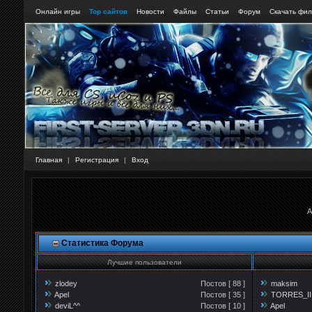
Онлайн игры
Тор сайтов
Новости
Файлы
Статьи
Форум
Скачать фи
Главная
|
Регистрация
|
Вход
А
Статистика Форума
Лучшие пользователи
zlodey
Постов [ 88 ]
maksim
Apel
Постов [ 35 ]
TORRES_I
deviL^^
Постов [ 10 ]
Apel