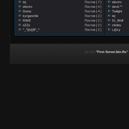
tej
Постов [ 7 ]
electro
electro
Постов [ 4 ]
deviL^^
Duma
Постов [ 4 ]
Twilight
kyrganchik
Постов [ 2 ]
tej
RAVE
Постов [ 2 ]
Dr_Wolf
oZZy
Постов [ 2 ]
zlodey
^_^]{e]{$^_^
Постов [ 2 ]
L@zy
Дизайн
"First-Server.3dn.Ru"