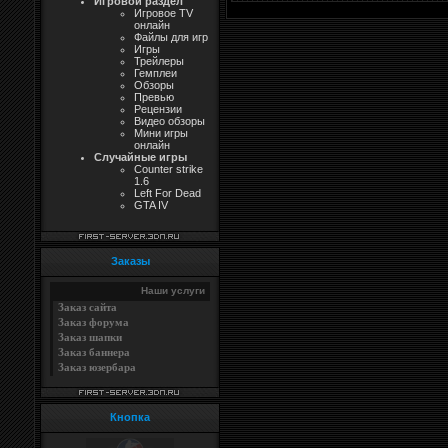
Игровой раздел
Игровое TV
онлайн
Файлы для игр
Игры
Трейлеры
Гемплеи
Обзоры
Превью
Рецензии
Видео обзоры
Мини игры
онлайн
Случайные игры
Counter strike
1.6
Left For Dead
GTA IV
Заказы
Наши услуги
Заказ сайта
Заказ форума
Заказ шапки
Заказ баннера
Заказ юзербара
Кнопка