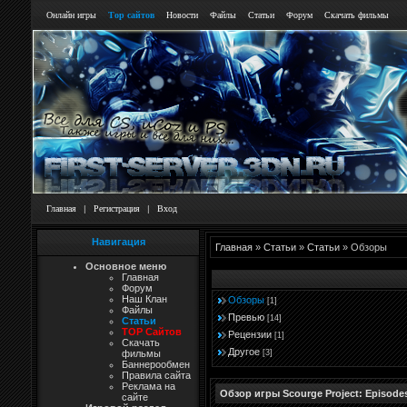
Онлайн игры
Тор сайтов
Новости
Файлы
Статьи
Форум
Скачать фильмы
Главная
|
Регистрация
|
Вход
Навигация
Главная
»
Статьи
»
Статьи
» Обзоры
Основное меню
Главная
Форум
Наш Клан
Обзоры
[1]
Файлы
Превью
[14]
Статьи
TOP Сайтов
Рецензии
[1]
Скачать
Другое
[3]
фильмы
Баннерообмен
Правила сайта
Реклама на
Обзор игры Scourge Project: Episodes
сайте