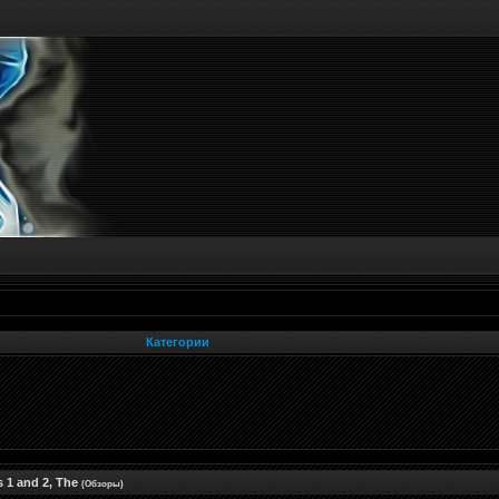
Категории
 1 and 2, The
(Обзоры)